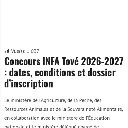
A
f
r
i
q
u
e
Vue(s):
1 037
Concours INFA Tové 2026-2027
: dates, conditions et dossier
d’inscription
Le ministère de l’Agriculture, de la Pêche, des
Ressources Animales et de la Souveraineté Alimentaire,
en collaboration avec le ministère de l’Éducation
nationale et le ministère délégué chargé de