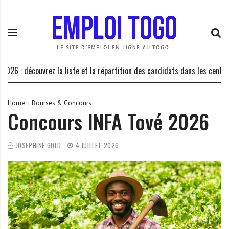
S
E
L
k
m
a
i
p
P
p
l
l
t
o
a
o
i
t
 découvrez la liste et la répartition des candidats dans les centres d’éc
c
T
e
o
o
f
n
g
o
Home
Bourses & Concours
Concours INFA Tové 2026
t
o
r
e
.
m
n
I
e
JOSEPHINE GOLD
4 JUILLET 2026
t
N
d
F
e
O
s
o
p
p
o