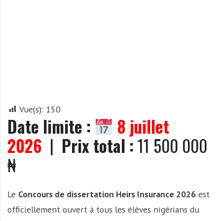
A
f
r
i
q
u
e
Vue(s):
150
Date limite :
8 juillet
2026
|
Prix total :
11 500 000
₦
Le
Concours de dissertation Heirs Insurance 2026
est
officiellement ouvert à tous les élèves nigérians du