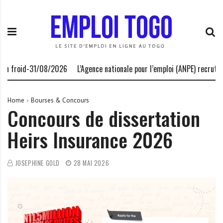
S
E
L
k
m
a
i
p
P
p
l
l
t
o
a
o
i
t
roid-31/08/2026
L’Agence nationale pour l’emploi (ANPE) recrute-13/0
c
T
e
o
o
f
n
g
o
Home
Bourses & Concours
Concours de dissertation
t
o
r
e
.
m
Heirs Insurance 2026
n
I
e
t
N
d
F
e
JOSEPHINE GOLD
28 MAI 2026
O
s
o
p
p
o