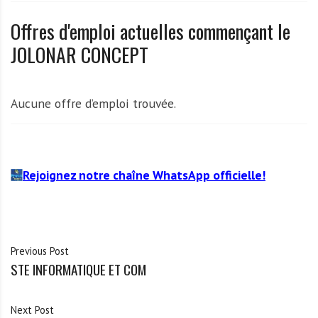
A
f
Offres d'emploi actuelles commençant le
r
JOLONAR CONCEPT
i
q
u
Aucune offre d’emploi trouvée.
e
Rejoignez notre chaîne WhatsApp officielle!
Previous Post
STE INFORMATIQUE ET COM
Next Post