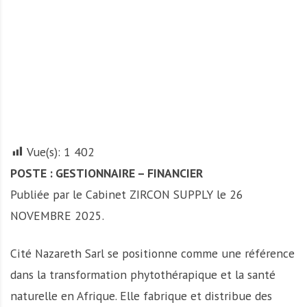
A
f
r
i
q
u
e
Vue(s):
1 402
POSTE : GESTIONNAIRE – FINANCIER
Publiée par le Cabinet ZIRCON SUPPLY le 26
NOVEMBRE 2025.
Cité Nazareth Sarl se positionne comme une référence
dans la transformation phytothérapique et la santé
naturelle en Afrique. Elle fabrique et distribue des