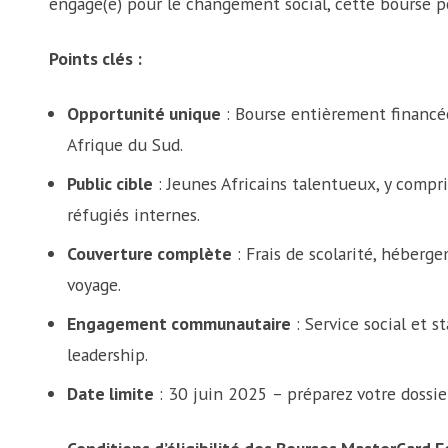
engagé(e) pour le changement social, cette bourse po
Points clés :
Opportunité unique
: Bourse entièrement financé
Afrique du Sud.
Public cible
: Jeunes Africains talentueux, y compr
réfugiés internes.
Couverture complète
: Frais de scolarité, héberge
voyage.
Engagement communautaire
: Service social et s
leadership.
Date limite
: 30 juin 2025 – préparez votre dossie