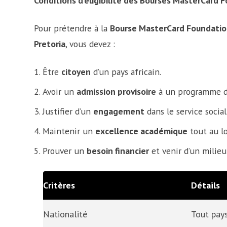
Conditions d’éligibilité des Bourses MasterCard
Pour prétendre à la
Bourse MasterCard Foundatio
Pretoria
, vous devez :
Être
citoyen
d’un pays africain.
Avoir un
admission provisoire
à un programme de 
Justifier d’un
engagement
dans le service social
Maintenir un
excellence académique
tout au lo
Prouver un
besoin financier
et venir d’un milie
Critères
Détails
Nationalité
Tout pays