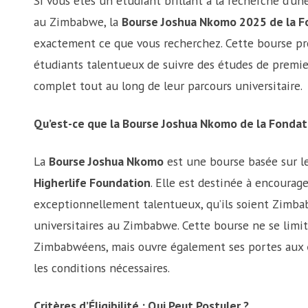
Si vous êtes un étudiant brillant à la recherche d’u
au Zimbabwe, la
Bourse Joshua Nkomo 2025 de la Fo
exactement ce que vous recherchez. Cette bourse pr
étudiants talentueux de suivre des études de premi
complet tout au long de leur parcours universitaire.
Qu’est-ce que la Bourse Joshua Nkomo de la Fondati
La
Bourse Joshua Nkomo
est une bourse basée sur le
Higherlife Foundation
. Elle est destinée à encourage
exceptionnellement talentueux, qu’ils soient Zimba
universitaires au Zimbabwe. Cette bourse ne se lim
Zimbabwéens, mais ouvre également ses portes aux
les conditions nécessaires.
Critères d’Éligibilité : Qui Peut Postuler ?