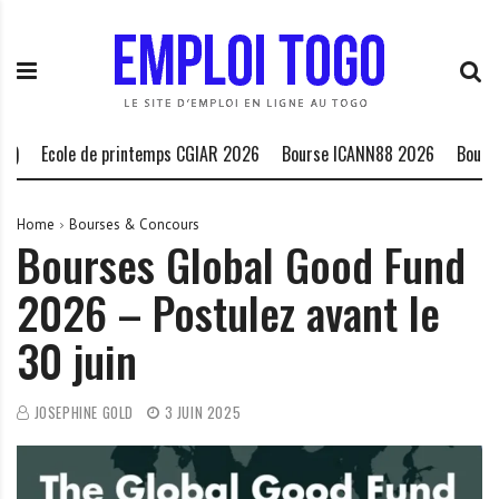
S
E
L
k
m
a
i
p
P
p
l
l
t
o
a
o
i
t
Ecole de printemps CGIAR 2026
Bourse ICANN88 2026
Bourse HCD
c
T
e
o
o
f
n
g
o
Home
Bourses & Concours
Bourses Global Good Fund
t
o
r
e
.
m
2026 – Postulez avant le
n
I
e
t
N
d
30 juin
F
e
O
s
o
JOSEPHINE GOLD
3 JUIN 2025
p
p
o