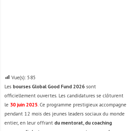
A
f
r
i
q
u
e
Vue(s):
585
Les
bourses Global Good Fund 2026
sont
officiellement ouvertes. Les candidatures se clôturent
le
30 juin 2025
.
Ce programme prestigieux accompagne
pendant 12 mois des jeunes leaders sociaux du monde
entier, en leur offrant
du mentorat, du coaching