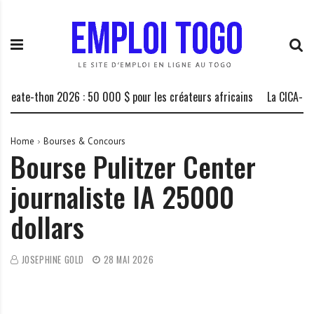
S
E
L
k
m
a
i
p
P
p
l
l
t
o
a
o
i
t
thon 2026 : 50 000 $ pour les créateurs africains
La CICA-RE recrut
c
T
e
o
o
f
n
g
o
Home
Bourses & Concours
Bourse Pulitzer Center
t
o
r
e
.
m
journaliste IA 25000
n
I
e
t
N
d
dollars
F
e
O
s
o
JOSEPHINE GOLD
28 MAI 2026
p
p
o