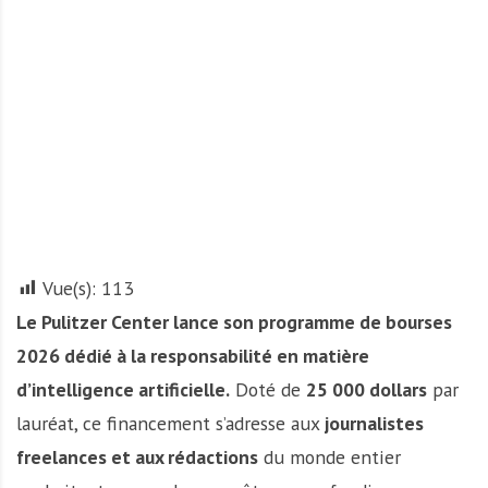
A
f
r
i
q
u
e
Vue(s):
113
Le Pulitzer Center lance son programme de bourses
2026 dédié à la responsabilité en matière
d’intelligence artificielle.
Doté de
25 000 dollars
par
lauréat, ce financement s’adresse aux
journalistes
freelances et aux rédactions
du monde entier