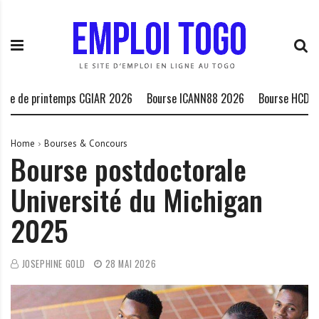
S
E
L
k
m
a
i
p
P
p
l
l
t
o
a
o
i
t
e printemps CGIAR 2026
Bourse ICANN88 2026
Bourse HCDH peuple
c
T
e
o
o
f
n
g
o
Home
Bourses & Concours
Bourse postdoctorale
t
o
r
e
.
m
Université du Michigan
n
I
e
t
N
d
2025
F
e
O
s
o
JOSEPHINE GOLD
28 MAI 2026
p
p
o