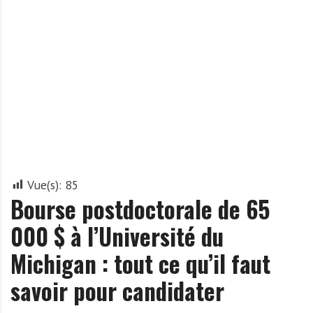
A
f
r
i
q
u
e
Vue(s):
85
Bourse postdoctorale de 65
000 $ à l’Université du
Michigan : tout ce qu’il faut
savoir pour candidater