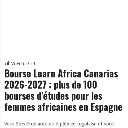
A
f
r
i
q
u
e
Vue(s):
354
Bourse Learn Africa Canarias
2026-2027 : plus de 100
bourses d’études pour les
femmes africaines en Espagne
Vous êtes étudiante ou diplômée togolaise et vous