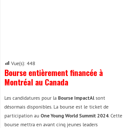
A
f
r
i
q
u
e
Vue(s):
448
Bourse entièrement financée à
Montréal au Canada
Les candidatures pour la
Bourse ImpactAl
sont
désormais disponibles. La bourse est le ticket de
participation au
One Young World Summit 2024
. Cette
bourse mettra en avant cinq jeunes leaders