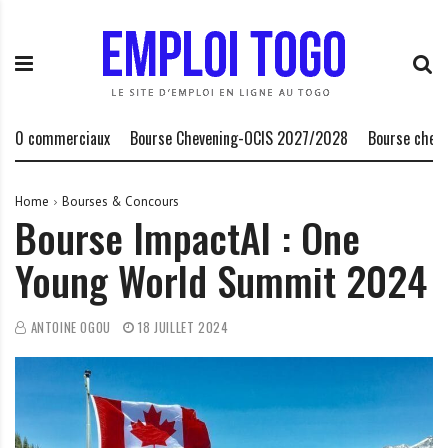
S
E
L
k
m
a
i
p
P
p
l
l
t
o
a
o
i
t
0 commerciaux
Bourse Chevening-OCIS 2027/2028
Bourse chercheu
c
T
e
o
o
f
n
g
o
Home
Bourses & Concours
Bourse ImpactAl : One
t
o
r
e
.
m
Young World Summit 2024
n
I
e
t
N
d
F
e
ANTOINE OGOU
18 JUILLET 2024
O
s
o
p
p
o