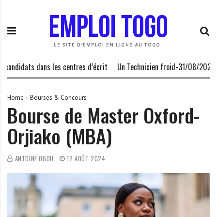
S
E
L
k
m
a
i
p
P
p
l
l
t
o
a
o
i
t
andidats dans les centres d’écrit
Un Technicien froid-31/08/2026
c
T
e
o
o
f
n
g
o
Home
Bourses & Concours
Bourse de Master Oxford-
t
o
r
e
.
m
Orjiako (MBA)
n
I
e
t
N
d
F
e
ANTOINE OGOU
12 AOÛT 2024
O
s
o
p
p
o