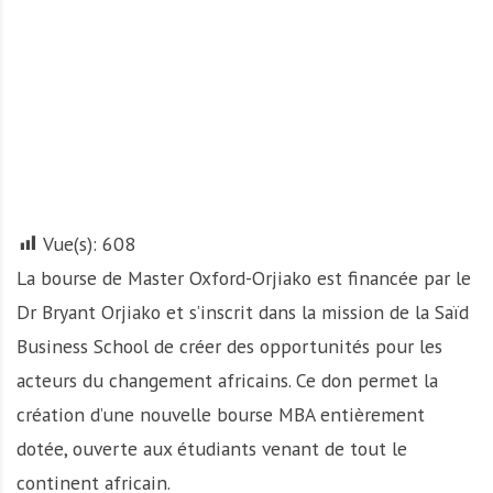
A
f
r
i
q
u
e
Vue(s):
608
La bourse de Master Oxford-Orjiako est financée par le
Dr Bryant Orjiako et s’inscrit dans la mission de la Saïd
Business School de créer des opportunités pour les
acteurs du changement africains. Ce don permet la
création d’une nouvelle bourse MBA entièrement
dotée, ouverte aux étudiants venant de tout le
continent africain.