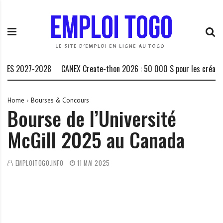
S
E
L
k
m
a
i
p
P
p
l
l
t
o
a
o
i
t
 2027-2028
CANEX Create-thon 2026 : 50 000 $ pour les créateurs af
c
T
e
o
o
f
n
g
o
Home
Bourses & Concours
Bourse de l’Université
t
o
r
e
.
m
McGill 2025 au Canada
n
I
e
t
N
d
F
e
EMPLOITOGO.INFO
11 MAI 2025
O
s
o
p
p
o