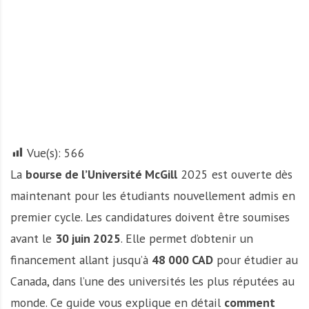
A
f
r
i
q
u
e
Vue(s):
566
La
bourse de l’Université McGill
2025 est ouverte dès
maintenant pour les étudiants nouvellement admis en
premier cycle. Les candidatures doivent être soumises
avant le
30 juin 2025
. Elle permet d’obtenir un
financement allant jusqu’à
48 000 CAD
pour étudier au
Canada, dans l’une des universités les plus réputées au
monde. Ce guide vous explique en détail
comment