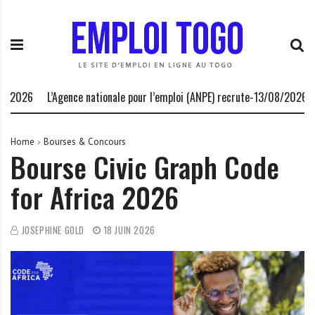
S
E
L
k
m
a
i
p
P
p
l
l
t
o
a
o
i
t
26
L’Agence nationale pour l’emploi (ANPE) recrute-13/08/2026
Une s
c
T
e
o
o
f
n
g
o
Home
Bourses & Concours
Bourse Civic Graph Code
t
o
r
e
.
m
for Africa 2026
n
I
e
t
N
d
F
e
JOSEPHINE GOLD
18 JUIN 2026
O
s
o
p
p
o