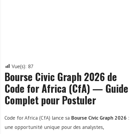
A
f
r
i
q
u
e
Vue(s):
87
Bourse Civic Graph 2026 de
Code for Africa (CfA) — Guide
Complet pour Postuler
Code for Africa (CfA) lance sa
Bourse Civic Graph 2026
:
une opportunité unique pour des analystes,