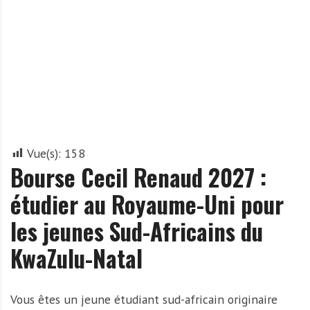
A
f
r
i
q
u
e
Vue(s):
158
Bourse Cecil Renaud 2027 :
étudier au Royaume-Uni pour
les jeunes Sud-Africains du
KwaZulu-Natal
Vous êtes un jeune étudiant sud-africain originaire