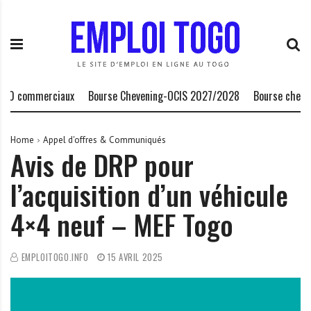
S
E
L
k
m
a
i
p
P
p
l
l
t
o
a
o
i
t
 commerciaux
Bourse Chevening-OCIS 2027/2028
Bourse chercheu
c
T
e
o
o
f
n
g
o
Home
Appel d'offres & Communiqués
Avis de DRP pour
t
o
r
e
.
m
l’acquisition d’un véhicule
n
I
e
t
N
d
4×4 neuf – MEF Togo
F
e
O
s
o
EMPLOITOGO.INFO
15 AVRIL 2025
p
p
o