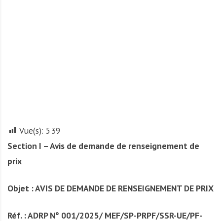
A
f
r
i
q
u
e
Vue(s):
539
Section I – Avis de demande de renseignement de
prix
Objet : AVIS DE DEMANDE DE RENSEIGNEMENT DE PRIX
Réf. : ADRP N° 001/2025/ MEF/SP-PRPF/SSR-UE/PF-