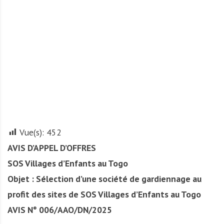
A
f
r
i
q
u
e
Vue(s):
452
AVIS D’APPEL D’OFFRES
SOS Villages d’Enfants au Togo
Objet : Sélection d’une société de gardiennage au
profit des sites de SOS Villages d’Enfants au Togo
AVIS N° 006/AAO/DN/2025