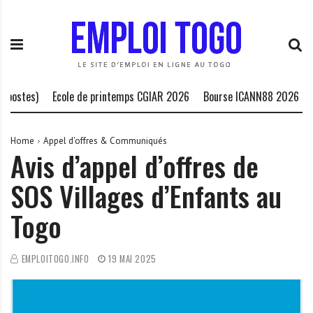
S
E
L
k
m
a
i
p
P
p
l
l
t
o
a
o
i
t
stes)
Ecole de printemps CGIAR 2026
Bourse ICANN88 2026
Bou
c
T
e
o
o
f
n
g
o
Home
Appel d'offres & Communiqués
Avis d’appel d’offres de
t
o
r
e
.
m
SOS Villages d’Enfants au
n
I
e
t
N
d
Togo
F
e
O
s
o
EMPLOITOGO.INFO
19 MAI 2025
p
p
o