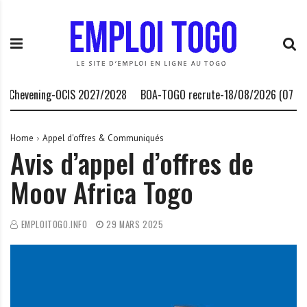
S
E
L
k
m
a
i
p
P
p
l
l
t
o
a
o
i
t
Chevening-OCIS 2027/2028
BOA-TOGO recrute-18/08/2026 (07 poste
c
T
e
o
o
f
n
g
o
Home
Appel d'offres & Communiqués
Avis d’appel d’offres de
t
o
r
e
.
m
Moov Africa Togo
n
I
e
t
N
d
F
e
EMPLOITOGO.INFO
29 MARS 2025
O
s
o
p
p
o