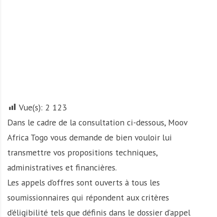
A
f
r
i
q
u
e
Vue(s):
2 123
Dans le cadre de la consultation ci-dessous, Moov
Africa Togo vous demande de bien vouloir lui
transmettre vos propositions techniques,
administratives et financières.
Les appels d’offres sont ouverts à tous les
soumissionnaires qui répondent aux critères
d’éligibilité tels que définis dans le dossier d’appel