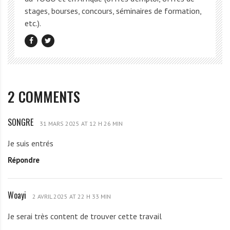
stages, bourses, concours, séminaires de formation,
etc.).
2 COMMENTS
SONGRE
S
31 MARS 2025 AT 12 H 26 MIN
O
Je suis entrés
N
Répondre
G
R
E
Woayi
W
2 AVRIL 2025 AT 22 H 33 MIN
o
Je serai très content de trouver cette travail
a