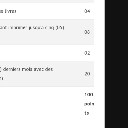
s livres
04
nt imprimer jusqu’à cinq (05)
08
02
6) derniers mois avec des
20
n)
100
poin
ts