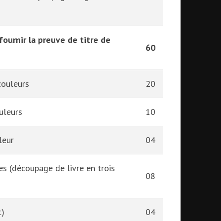
ournir la preuve de titre de
60
couleurs
20
uleurs
10
leur
04
es (découpage de livre en trois
08
t)
04