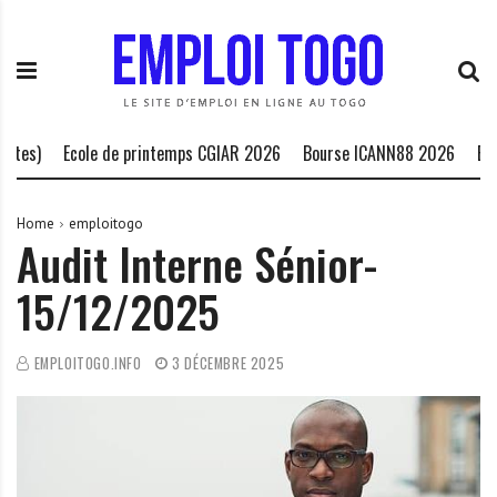
S
E
L
k
m
a
i
p
P
p
l
l
t
o
a
o
i
t
es)
Ecole de printemps CGIAR 2026
Bourse ICANN88 2026
Bours
c
T
e
o
o
f
n
g
o
Home
emploitogo
Audit Interne Sénior-
t
o
r
e
.
m
15/12/2025
n
I
e
t
N
d
F
e
EMPLOITOGO.INFO
3 DÉCEMBRE 2025
O
s
o
p
p
o