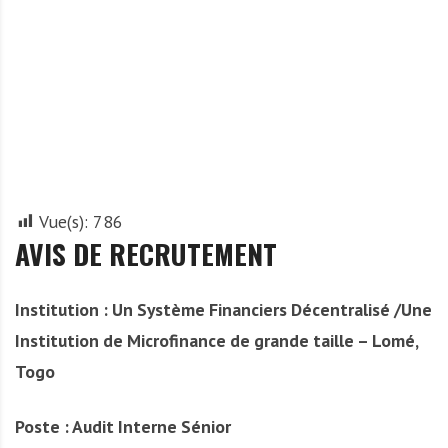
A
f
r
i
q
u
e
Vue(s):
786
AVIS DE RECRUTEMENT
Institution : Un Système Financiers Décentralisé /Une
Institution de Microfinance de grande taille – Lomé,
Togo
Poste : Audit Interne
Sénior