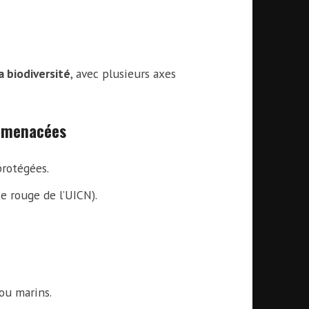
a biodiversité
, avec plusieurs axes
s menacées
protégées.
e rouge de l’UICN).
ou marins.