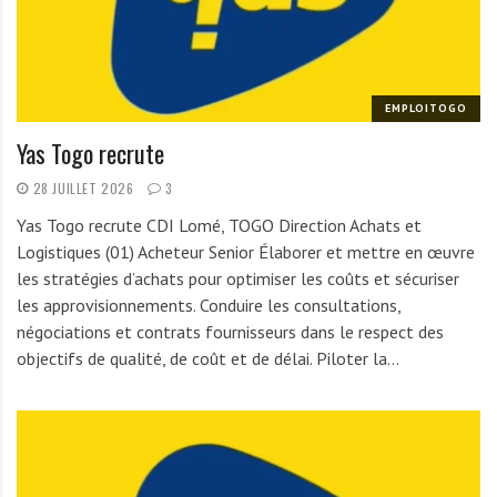
r
t
u
n
EMPLOITOGO
i
Yas Togo recrute
t
é
28 JUILLET 2026
3
s
Yas Togo recrute CDI Lomé, TOGO Direction Achats et
a
Logistiques (01) Acheteur Senior Élaborer et mettre en œuvre
u
les stratégies d’achats pour optimiser les coûts et sécuriser
T
les approvisionnements. Conduire les consultations,
O
négociations et contrats fournisseurs dans le respect des
G
objectifs de qualité, de coût et de délai. Piloter la…
O
e
t
e
n