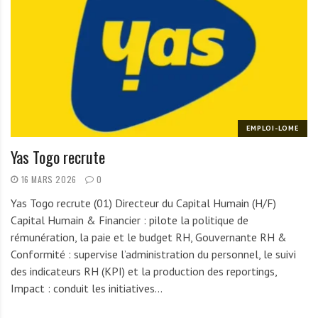
A
f
r
i
q
u
e
EMPLOI-LOME
Yas Togo recrute
16 MARS 2026
0
Yas Togo recrute (01) Directeur du Capital Humain (H/F)
Capital Humain & Financier : pilote la politique de
rémunération, la paie et le budget RH, Gouvernante RH &
Conformité : supervise l’administration du personnel, le suivi
des indicateurs RH (KPI) et la production des reportings,
Impact : conduit les initiatives…