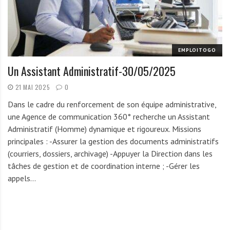
r
t
u
n
EMPLOITOGO
i
Un Assistant Administratif-30/05/2025
t
é
21 MAI 2025
0
s
Dans le cadre du renforcement de son équipe administrative,
a
une Agence de communication 360° recherche un Assistant
u
Administratif (Homme) dynamique et rigoureux. Missions
T
principales : -Assurer la gestion des documents administratifs
O
(courriers, dossiers, archivage) -Appuyer la Direction dans les
G
tâches de gestion et de coordination interne ; -Gérer les
O
appels…
e
t
e
n