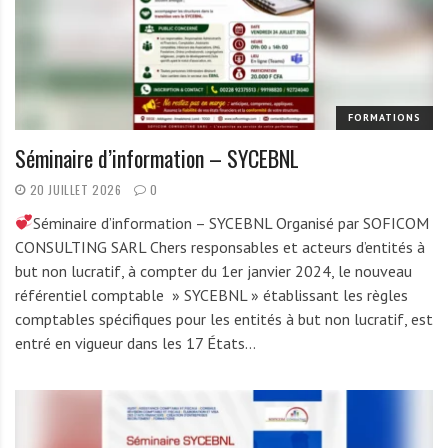
A
f
r
i
q
FORMATIONS
u
e
Séminaire d’information – SYCEBNL
20 JUILLET 2026
0
Séminaire d’information – SYCEBNL Organisé par SOFICOM
CONSULTING SARL Chers responsables et acteurs d’entités à
but non lucratif, à compter du 1er janvier 2024, le nouveau
référentiel comptable » SYCEBNL » établissant les règles
comptables spécifiques pour les entités à but non lucratif, est
entré en vigueur dans les 17 États…