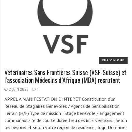
A
f
r
i
q
u
e
EMPLOI-LOME
Vétérinaires Sans Frontières Suisse (VSF-Suisse) et
l’association Médecins d’Afrique (MDA) recrutent
2 JUIN 2026
1
APPEL À MANIFESTATION D’INTÉRÊT Constitution d’un
Réseau de Stagiaires Bénévoles / Agents de Sensibilisation
Terrain (H/F) Type de mission : Stage bénévole / Engagement
communautaire de courte durée Lieu des interventions : Selon
les besoins et selon votre région de résidence, Togo Domaines