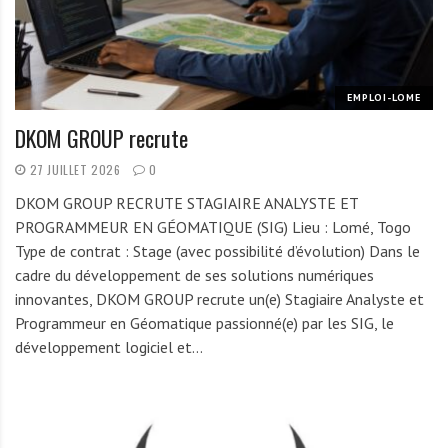
r
t
u
n
EMPLOI-LOME
i
DKOM GROUP recrute
t
é
27 JUILLET 2026
0
s
DKOM GROUP RECRUTE STAGIAIRE ANALYSTE ET
a
PROGRAMMEUR EN GÉOMATIQUE (SIG) Lieu : Lomé, Togo
u
Type de contrat : Stage (avec possibilité d’évolution) Dans le
T
cadre du développement de ses solutions numériques
O
innovantes, DKOM GROUP recrute un(e) Stagiaire Analyste et
G
Programmeur en Géomatique passionné(e) par les SIG, le
O
développement logiciel et…
e
t
e
n