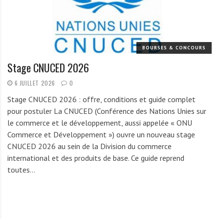
r
t
u
n
BOURSES & CONCOURS
i
Stage CNUCED 2026
t
é
6 JUILLET 2026
0
s
Stage CNUCED 2026 : offre, conditions et guide complet
a
pour postuler La CNUCED (Conférence des Nations Unies sur
u
le commerce et le développement, aussi appelée « ONU
T
Commerce et Développement ») ouvre un nouveau stage
O
CNUCED 2026 au sein de la Division du commerce
G
international et des produits de base. Ce guide reprend
O
toutes…
e
t
e
n