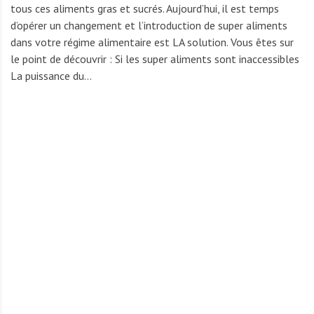
A
tous ces aliments gras et sucrés. Aujourd’hui, il est temps
f
d’opérer un changement et l’introduction de super aliments
r
dans votre régime alimentaire est LA solution. Vous êtes sur
i
le point de découvrir : Si les super aliments sont inaccessibles
q
La puissance du…
u
e