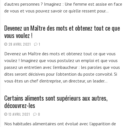
d’autres personnes ? Imaginez : Une femme est assise en face
r
de vous et vous pouvez savoir ce qu’elle ressent pour…
t
u
n
Devenez un Maître des mots et obtenez tout ce que
i
vous voulez !
t
28 AVRIL 2021
1
é
s
Devenez un Maître des mots et obtenez tout ce que vous
a
voulez ! Imaginez que vous postulez un emploi et que vous
u
passez un entretien avec l’embaucheur : les paroles que vous
T
dites seront décisives pour l’obtention du poste convoité. Si
O
vous êtes un chef d’entreprise, un directeur, un leader…
G
O
Certains aliments sont supérieurs aux autres,
e
découvrez-les
t
e
13 AVRIL 2021
0
n
Nos habitudes alimentaires ont évolué avec l’apparition de