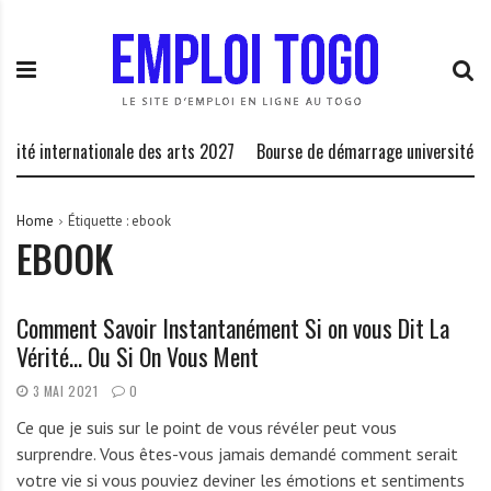
S
E
L
k
m
a
i
p
P
p
l
l
t
o
a
o
i
t
Cité internationale des arts 2027
Bourse de démarrage université de
c
T
e
o
o
f
n
g
o
Home
Étiquette :
ebook
EBOOK
t
o
r
e
.
m
n
I
e
Comment Savoir Instantanément Si on vous Dit La
t
N
d
Vérité… Ou Si On Vous Ment
F
e
O
s
3 MAI 2021
0
o
Ce que je suis sur le point de vous révéler peut vous
p
surprendre. Vous êtes-vous jamais demandé comment serait
p
votre vie si vous pouviez deviner les émotions et sentiments
o