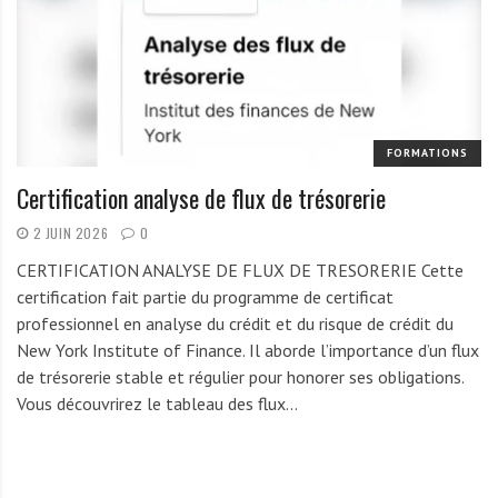
r
t
u
n
i
t
FORMATIONS
é
Certification analyse de flux de trésorerie
s
2 JUIN 2026
0
a
u
CERTIFICATION ANALYSE DE FLUX DE TRESORERIE Cette
T
certification fait partie du programme de certificat
O
professionnel en analyse du crédit et du risque de crédit du
G
New York Institute of Finance. Il aborde l’importance d’un flux
O
de trésorerie stable et régulier pour honorer ses obligations.
e
Vous découvrirez le tableau des flux…
t
e
n