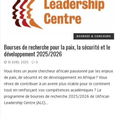
r
t
u
n
i
t
BOURSES & CONCOURS
é
Bourses de recherche pour la paix, la sécurité et le
s
développement 2025/2026
a
u
10 AVRIL 2025
0
T
Vous êtes un jeune chercheur africain passionné par les enjeux
O
de paix, de sécurité et de développement en Afrique ? Vous
G
rêvez de contribuer à un avenir plus stable pour le continent
O
tout en renforçant vos compétences académiques ? Le
e
programme de bourses de recherche 2025/2026 de l’African
t
Leadership Centre (ALC)…
e
n