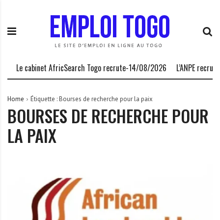
S
E
L
k
m
a
i
p
P
p
l
l
t
o
a
o
i
t
Le cabinet AfricSearch Togo recrute-14/08/2026
L’ANPE recrute
c
T
e
o
o
f
n
g
o
Home
Étiquette :
Bourses de recherche pour la paix
BOURSES DE RECHERCHE POUR
t
o
r
e
.
m
LA PAIX
n
I
e
t
N
d
F
e
O
s
o
p
p
o