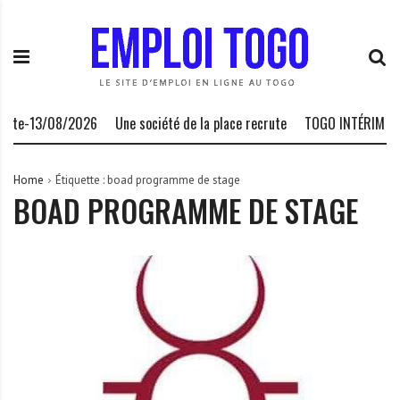
S
E
L
k
m
a
i
p
P
p
l
l
t
o
a
o
i
t
crute-13/08/2026
Une société de la place recrute
TOGO INTÉRIM SA
c
T
e
o
o
f
n
g
o
Home
Étiquette :
boad programme de stage
BOAD PROGRAMME DE STAGE
t
o
r
e
.
m
n
I
e
t
N
d
F
e
O
s
o
p
p
o