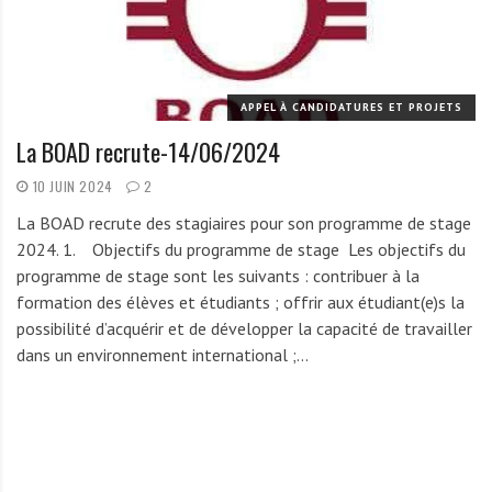
r
t
u
n
APPEL À CANDIDATURES ET PROJETS
i
La BOAD recrute-14/06/2024
t
é
10 JUIN 2024
2
s
La BOAD recrute des stagiaires pour son programme de stage
a
2024. 1. Objectifs du programme de stage Les objectifs du
u
programme de stage sont les suivants : contribuer à la
T
formation des élèves et étudiants ; offrir aux étudiant(e)s la
O
possibilité d’acquérir et de développer la capacité de travailler
G
dans un environnement international ;…
O
e
t
e
n