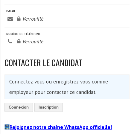
A
f
E-MAIL
r
Verrouillé
i
q
NUMÉRO DE TÉLÉPHONE
u
Verrouillé
e
CONTACTER LE CANDIDAT
Connectez-vous ou enregistrez-vous comme
employeur pour contacter ce candidat.
Connexion
Inscription
Rejoignez notre chaîne WhatsApp officielle!