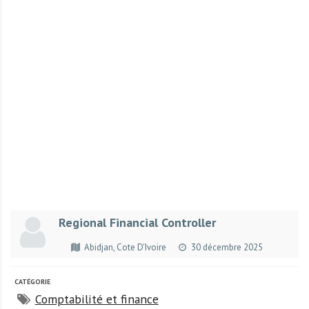
r
t
u
n
i
t
é
s
a
u
T
O
G
Regional Financial Controller
O
e
Abidjan, Cote D'Ivoire
30 décembre 2025
t
e
CATÉGORIE
n
Comptabilité et finance