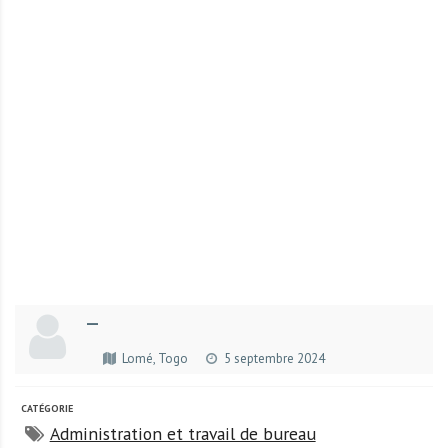
r
t
u
n
i
t
é
s
a
u
T
O
G
—
O
e
Lomé, Togo
5 septembre 2024
t
e
CATÉGORIE
n
Administration et travail de bureau