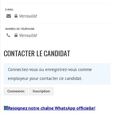
A
f
E-MAIL
r
Verrouillé
i
q
NUMÉRO DE TÉLÉPHONE
u
Verrouillé
e
CONTACTER LE CANDIDAT
Connectez-vous ou enregistrez-vous comme
employeur pour contacter ce candidat.
Connexion
Inscription
Rejoignez notre chaîne WhatsApp officielle!