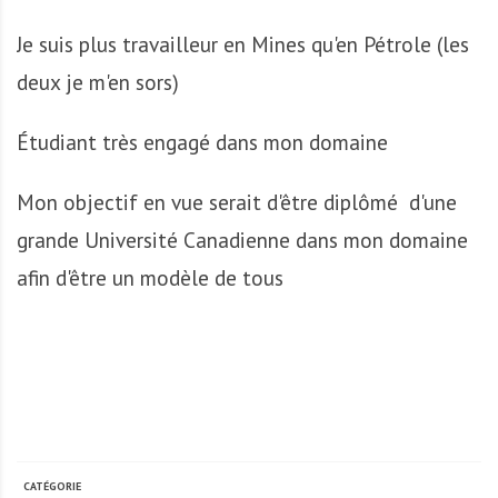
A
f
Je suis plus travailleur en Mines qu'en Pétrole (les
r
deux je m'en sors)
i
q
u
Étudiant très engagé dans mon domaine
e
Mon objectif en vue serait d'être diplômé d'une
grande Université Canadienne dans mon domaine
afin d'être un modèle de tous
CATÉGORIE