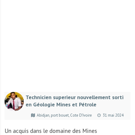
r
t
u
n
i
t
é
s
a
u
T
O
G
Technicien superieur nouvellement sorti
O
en Géologie Mines et Pétrole
e
t
Abidjan, port bouet, Cote D'Ivoire
31 mai 2024
e
n
Un acquis dans le domaine des Mines