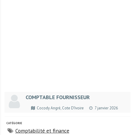
r
t
u
n
i
t
é
s
a
u
T
O
G
COMPTABLE FOURNISSEUR
O
e
Cocody Angré, Cote D'Ivoire
7 janvier 2026
t
e
CATÉGORIE
n
Comptabilité et finance