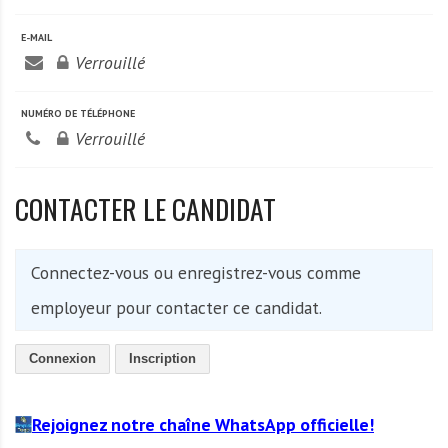
A
f
E-MAIL
r
Verrouillé
i
q
NUMÉRO DE TÉLÉPHONE
u
Verrouillé
e
CONTACTER LE CANDIDAT
Connectez-vous ou enregistrez-vous comme
employeur pour contacter ce candidat.
Connexion
Inscription
Rejoignez notre chaîne WhatsApp officielle!