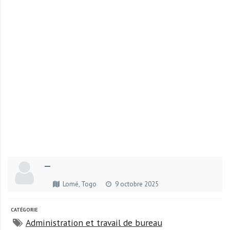
r
t
u
n
i
t
é
s
a
u
T
O
G
—
O
e
Lomé, Togo
9 octobre 2025
t
e
CATÉGORIE
n
Administration et travail de bureau