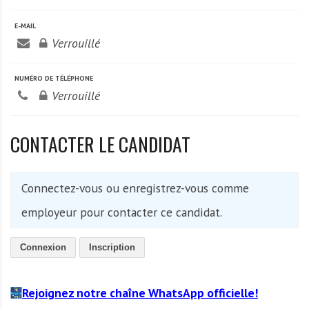
A
f
E-MAIL
r
Verrouillé
i
q
NUMÉRO DE TÉLÉPHONE
u
Verrouillé
e
CONTACTER LE CANDIDAT
Connectez-vous ou enregistrez-vous comme
employeur pour contacter ce candidat.
Connexion
Inscription
Rejoignez notre chaîne WhatsApp officielle!