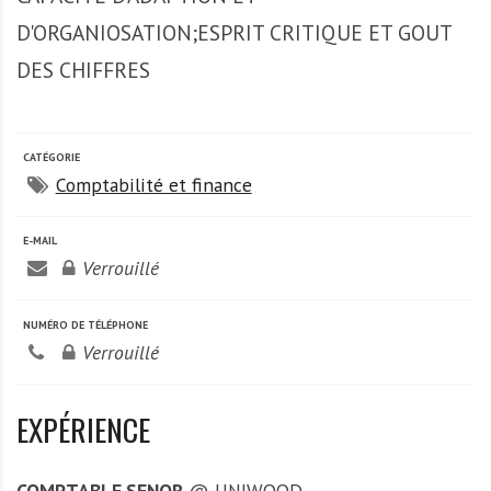
A
f
D'ORGANIOSATION;ESPRIT CRITIQUE ET GOUT
r
DES CHIFFRES
i
q
u
CATÉGORIE
e
Comptabilité et finance
E-MAIL
Verrouillé
NUMÉRO DE TÉLÉPHONE
Verrouillé
EXPÉRIENCE
COMPTABLE SENOR
@ UNIWOOD