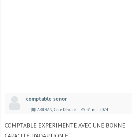
r
t
u
n
i
t
é
s
a
u
T
O
G
comptable senor
O
e
ABIDJAN, Cote D'Ivoire
31 mai 2024
t
e
COMPTABLE EXPERIMENTE AVEC UNE BONNE
n
CAPACITE D'ADAPTION ET