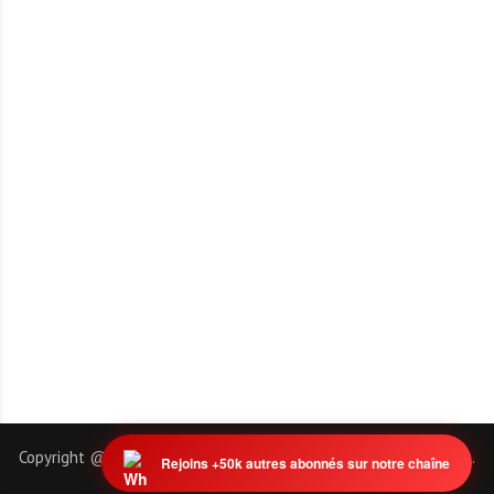
Copyright @ 2011-2026 | EmploiTogo.INFO. Tous droits réservés.
Rejoins +50k autres abonnés sur notre chaîne