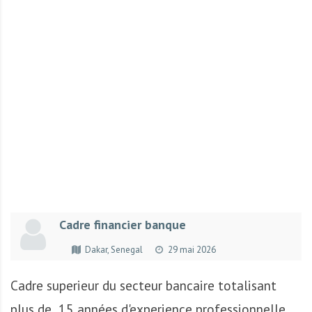
r
t
u
n
i
t
é
s
a
u
T
O
G
Cadre financier banque
O
e
Dakar, Senegal
29 mai 2026
t
e
Cadre superieur du secteur bancaire totalisant
n
plus de 15 années d'experience professionnelle