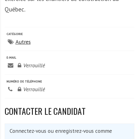
A
f
Québec.
r
i
q
CATÉGORIE
u
Autres
e
E-MAIL
Verrouillé
NUMÉRO DE TÉLÉPHONE
Verrouillé
CONTACTER LE CANDIDAT
Connectez-vous ou enregistrez-vous comme