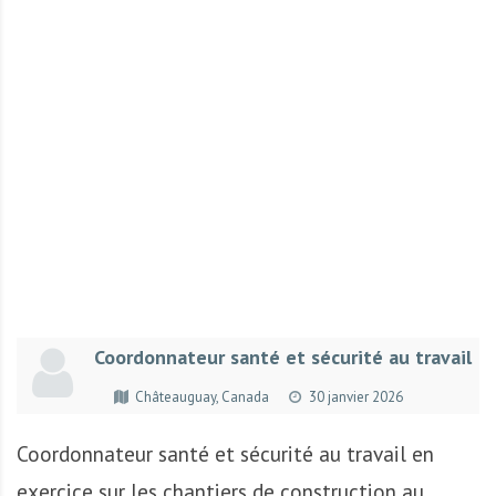
r
t
u
n
i
t
é
s
a
u
T
O
G
Coordonnateur santé et sécurité au travail
O
e
Châteauguay, Canada
30 janvier 2026
t
e
Coordonnateur santé et sécurité au travail en
n
exercice sur les chantiers de construction au