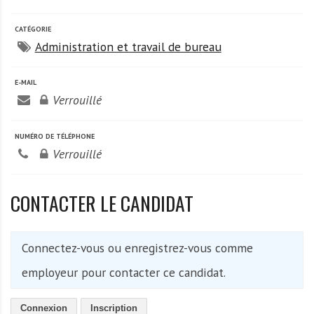
A
f
CATÉGORIE
r
Administration et travail de bureau
i
q
E-MAIL
u
Verrouillé
e
NUMÉRO DE TÉLÉPHONE
Verrouillé
CONTACTER LE CANDIDAT
Connectez-vous ou enregistrez-vous comme
employeur pour contacter ce candidat.
Connexion
Inscription