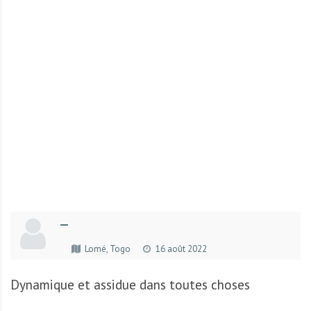
r
t
u
n
i
t
é
s
a
u
T
O
G
—
O
e
Lomé, Togo
16 août 2022
t
e
Dynamique et assidue dans toutes choses
n