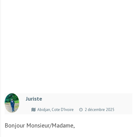
r
t
u
n
i
t
é
s
a
u
T
O
G
Juriste
O
e
Abidjan, Cote D'Ivoire
2 décembre 2025
t
e
Bonjour Monsieur/Madame,
n