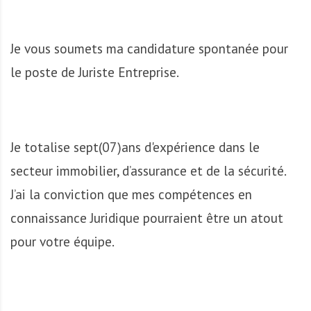
A
f
r
Je vous soumets ma candidature spontanée pour
i
q
le poste de Juriste Entreprise.
u
e
Je totalise sept(07)ans d'expérience dans le
secteur immobilier, d’assurance et de la sécurité.
J’ai la conviction que mes compétences en
connaissance Juridique pourraient être un atout
pour votre équipe.