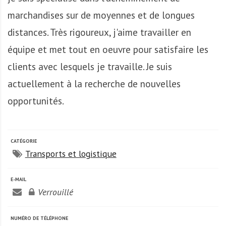
A
f
marchandises sur de moyennes et de longues
r
distances. Très rigoureux, j'aime travailler en
i
équipe et met tout en oeuvre pour satisfaire les
q
u
clients avec lesquels je travaille. Je suis
e
actuellement à la recherche de nouvelles
opportunités.
CATÉGORIE
Transports et logistique
E-MAIL
Verrouillé
NUMÉRO DE TÉLÉPHONE