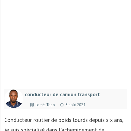
r
t
u
n
i
t
é
s
a
u
T
O
G
conducteur de camion transport
O
e
Lomé, Togo
3 août 2024
t
e
Conducteur routier de poids lourds depuis six ans,
n
je suis spécialisé dans l'acheminement de