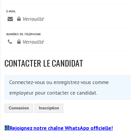
A
f
E-MAIL
r
Verrouillé
i
q
NUMÉRO DE TÉLÉPHONE
u
Verrouillé
e
CONTACTER LE CANDIDAT
Connectez-vous ou enregistrez-vous comme
employeur pour contacter ce candidat.
Connexion
Inscription
Rejoignez notre chaîne WhatsApp officielle!