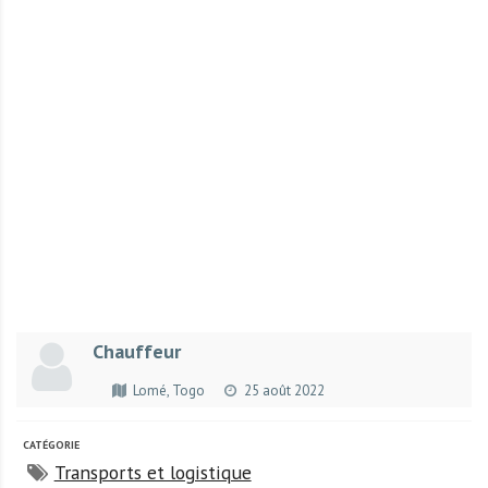
r
t
u
n
i
t
é
s
a
u
T
O
G
Chauffeur
O
e
Lomé, Togo
25 août 2022
t
e
CATÉGORIE
n
Transports et logistique