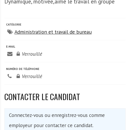
Dynamique, motivée,aimé le travail en groupe
A
f
r
i
CATÉGORIE
q
Administration et travail de bureau
u
e
E-MAIL
Verrouillé
NUMÉRO DE TÉLÉPHONE
Verrouillé
CONTACTER LE CANDIDAT
Connectez-vous ou enregistrez-vous comme
employeur pour contacter ce candidat.