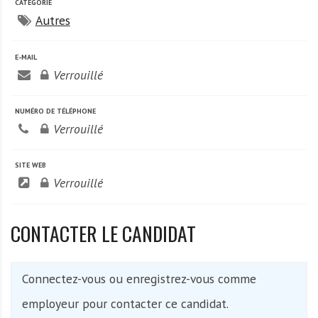
A
CATÉGORIE
f
Autres
r
i
E-MAIL
q
Verrouillé
u
e
NUMÉRO DE TÉLÉPHONE
Verrouillé
SITE WEB
Verrouillé
CONTACTER LE CANDIDAT
Connectez-vous ou enregistrez-vous comme
employeur pour contacter ce candidat.