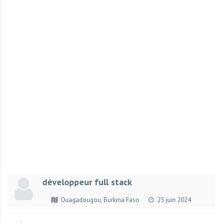
r
t
u
n
i
t
é
s
a
u
T
O
G
O
e
développeur full stack
t
e
Ouagadougou, Burkina Faso
25 juin 2024
n