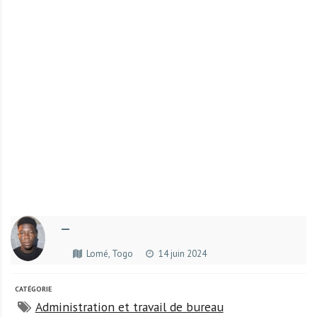
r
t
u
n
i
t
é
s
a
u
T
O
G
—
O
e
Lomé, Togo
14 juin 2024
t
e
CATÉGORIE
n
Administration et travail de bureau