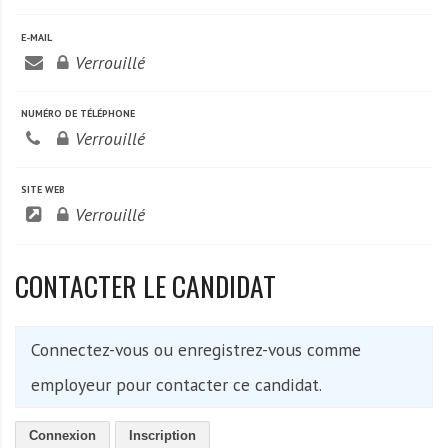
A
f
E-MAIL
r
Verrouillé
i
q
NUMÉRO DE TÉLÉPHONE
u
Verrouillé
e
SITE WEB
Verrouillé
CONTACTER LE CANDIDAT
Connectez-vous ou enregistrez-vous comme
employeur pour contacter ce candidat.
Connexion
Inscription