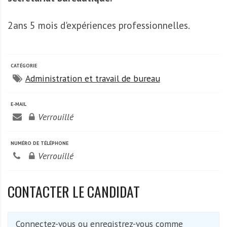
A
f
2ans 5 mois d'expériences professionnelles.
r
i
q
u
CATÉGORIE
e
Administration et travail de bureau
E-MAIL
Verrouillé
NUMÉRO DE TÉLÉPHONE
Verrouillé
CONTACTER LE CANDIDAT
Connectez-vous ou enregistrez-vous comme