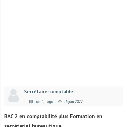
r
t
u
n
i
t
é
s
a
u
T
O
G
Secrétaire-comptable
O
e
Lomé, Togo
26 juin 2022
t
e
BAC 2 en comptabilité plus Formation en
n
secrétariat bureautique.