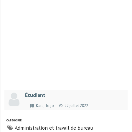
r
t
u
n
i
t
é
s
a
u
T
O
G
Étudiant
O
e
Kara, Togo
22 juillet 2022
t
e
CATÉGORIE
n
Administration et travail de bureau