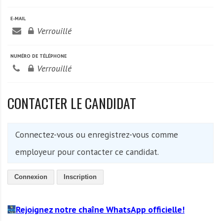
A
f
E-MAIL
r
Verrouillé
i
q
NUMÉRO DE TÉLÉPHONE
u
Verrouillé
e
CONTACTER LE CANDIDAT
Connectez-vous ou enregistrez-vous comme
employeur pour contacter ce candidat.
Connexion
Inscription
Rejoignez notre chaîne WhatsApp officielle!