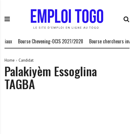
S
E
L
k
m
a
i
p
P
p
l
l
t
o
a
o
i
t
iaux
Bourse Chevening-OCIS 2027/2028
Bourse chercheurs invité
c
T
e
o
o
f
n
g
o
Home
Candidat
Palakiyèm Essoglina
t
o
r
e
.
m
TAGBA
n
I
e
t
N
d
F
e
O
s
o
p
p
o