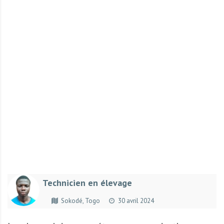
r
t
u
n
i
t
é
s
a
u
T
O
G
O
e
Technicien en élevage
t
e
Sokodé, Togo
30 avril 2024
n