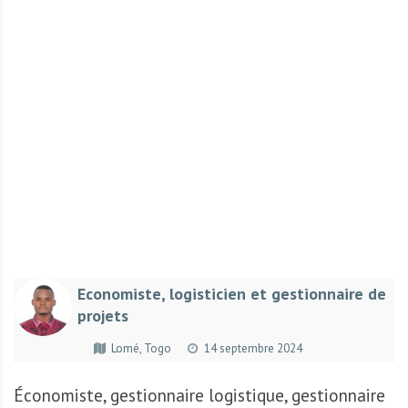
r
t
u
n
i
t
é
s
a
u
T
O
G
Economiste, logisticien et gestionnaire de
O
projets
e
t
Lomé, Togo
14 septembre 2024
e
n
Économiste, gestionnaire logistique, gestionnaire