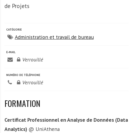
A
de Projets
f
r
i
q
CATÉGORIE
Administration et travail de bureau
u
e
E-MAIL
Verrouillé
NUMÉRO DE TÉLÉPHONE
Verrouillé
FORMATION
Certificat Professionnel en Analyse de Données (Data
Analytics)
@ UniAthena