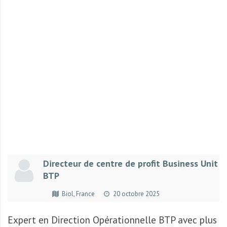
r
t
u
n
i
t
é
s
a
u
T
O
G
Directeur de centre de profit Business Unit
O
BTP
e
t
Biol, France
20 octobre 2025
e
n
Expert en Direction Opérationnelle BTP avec plus